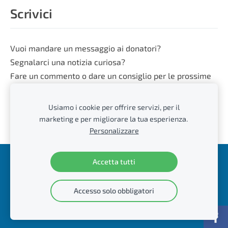
Scrivici
Vuoi mandare un messaggio ai donatori?
Segnalarci una notizia curiosa?
Fare un commento o dare un consiglio per le prossime
attività?
Usiamo i cookie per offrire servizi, per il
Scrivi alla redazione di Dosca:
marketing e per migliorare la tua esperienza.
info@doscasancarlo.it
Personalizzare
Accetta tutti
Cookie
sito realizzato da
Macoweb.
Accesso solo obbligatori
Privacy Policy e Informativa Cookie