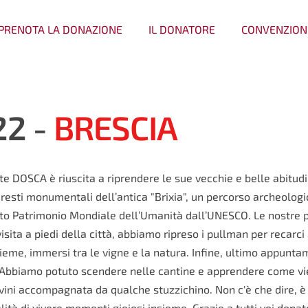
PRENOTA LA DONAZIONE
IL DONATORE
CONVENZION
22 -
BRESCIA
nte DOSCA è riuscita a riprendere le sue vecchie e belle abitudin
 resti monumentali dell’antica "Brixia", u
n percorso archeologic
sciuto Patrimonio Mondiale dell’Umanità dall’UNESCO. Le nostre 
isita a piedi della città, abbiamo ripreso i pullman per recarci
me, immersi tra le vigne e la natura. Infine, ultimo appuntame
 Abbiamo potuto scendere nelle cantine e apprendere come viene 
vini accompagnata da qualche stuzzichino. Non c'è che dire, è
à di vivere momenti gioiosi insieme. Grazie a tutti voi dona