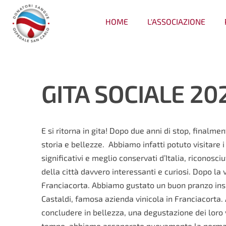
HOME
L'ASSOCIAZIONE
GITA SOCIALE 20
E si ritorna in gita! Dopo due anni di stop, finalme
storia e bellezze. A
bbiamo infatti potuto visitare i
significativi e meglio conservati d’Italia, ricono
della città davvero interessanti e curiosi. Dopo la v
Franciacorta. Abbiamo gustato un buon pranzo insie
Castaldi, famosa azienda vinicola in Franciacorta.
concludere in bellezza, una degustazione dei loro 
tempo, abbiamo assaporato nuovamente la normalit