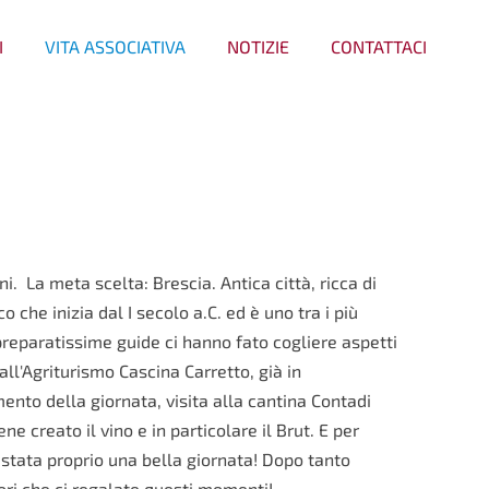
I
VITA ASSOCIATIVA
NOTIZIE
CONTATTACI
i. La meta scelta: Brescia. Antica città, ricca di
o che inizia dal
I secolo a.C.
ed è uno tra i più
preparatissime guide ci hanno fato cogliere aspetti
 all'Agriturismo Cascina Carretto, già in
nto della giornata, visita alla cantina Contadi
creato il vino e in particolare il Brut. E per
 stata proprio una bella giornata! Dopo tanto
tori che ci regalate questi momenti!