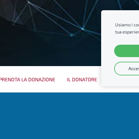
Usiamo i coo
tua esperie
Acces
PRENOTA LA DONAZIONE
IL DONATORE
CONVENZION
Servizi Digitali